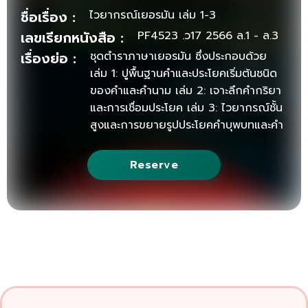
ชื่อเรื่อง :
ไวยากรณ์เยอรมัน เล่ม 1-3
เลขเรียกหนังสือ :
PF4523 .ว17 2566 ล.1 - ล.3
เรื่องย่อ :
ชุดตำราภาษาเยอรมัน ซึ่งประกอบด้วย
เล่ม 1: ปูพื้นฐานคำและประโยคเริ่มต้นชนิด
ของคำและคำนาม เล่ม 2: เจาะลึกคำกริยา
และการเชื่อมประโยค เล่ม 3: ไวยากรณ์ชั้น
สูงและการขยายรูปประโยคคำบุพบทและคำ
วิเศษณ์ หลักการใช้คำระบุตำแหน่ง เวลา
และแสดงความสัมพันธ์ของคำในประโยค
Reserve