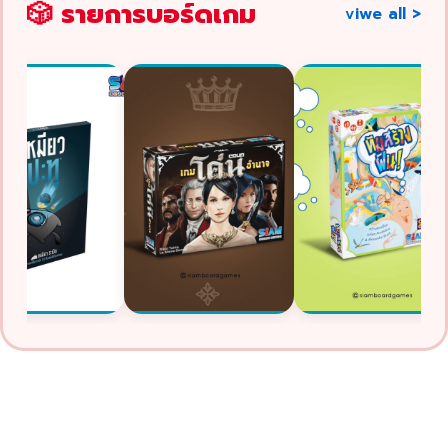
🎲 รายการบอร์ดเกม
viwe all >